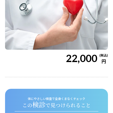
22,000
(税込)
円
体にやさしい検査で全身くまなくチェック
検診
この
で見つけられること