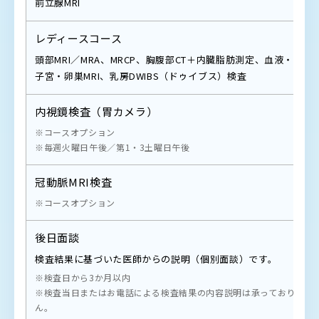
前立腺MRI
レディースコース
頭部MRI／MRA、MRCP、胸腹部CT＋内臓脂肪測定、血液・便尿
子宮・卵巣MRI、乳房DWIBS（ドゥイブス）検査
内視鏡検査（胃カメラ）
※コースオプション
※毎週火曜日午後／第1・3土曜日午後
冠動脈MRI検査
※コースオプション
後日面談
検査結果に基づいた医師からの説明（個別面談）です。
※検査日から3か月以内
※検査当日またはお電話による検査結果の内容説明は承っておりませ
ん。