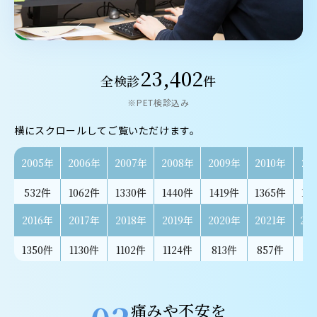
23,402
全検診
件
※PET検診込み
横にスクロールしてご覧いただけます。
2005年
2006年
2007年
2008年
2009年
2010年
20
532件
1062件
1330件
1440件
1419件
1365件
11
2016年
2017年
2018年
2019年
2020年
2021年
20
1350件
1130件
1102件
1124件
813件
857件
85
痛みや不安を