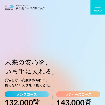
MENU
未来の安心を、
いま手に入れる。
妥協しない高度画像診断で、
見えないリスクを「見える化」
メンズコース
レディースコース
132,000
143,000
(税込)
(税込)
円
円