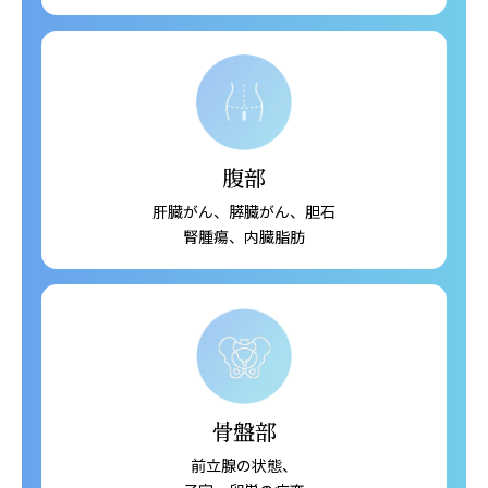
腹部
肝臓がん、膵臓がん、胆石
腎腫瘍、内臓脂肪
骨盤部
前立腺の状態、