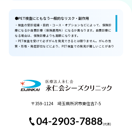
●PET検査にともなう一般的なリスク・副作用
・検査の受診経緯・目的・コース・オプションなどによって、保険診
療になるか自費診療（保険適用外）になるか異なります。自費診療に
なる場合は、保険診療よりも高額になります。
・PET検査を受けて必ずがんを発見できるとは限りません。がんの性
質・形態・発症部位などにより、PET検査での発見が難しいことがあり
ます。
・早期発見・診断に有効ですが、すべてのがん細胞を検出できるわけ
ではなく、PET検査だけでは診断を確定できません。
・診断の精度を求める場合、PET検査だけでなくほかの複数の検査を受
けて多角的に診断する必要があります。
・血糖値が高い（180mg/dl以上）場合は、検査を受けられないことが
あります。
〒359-1124 埼玉県所沢市東住吉7-5
04-2903-7888