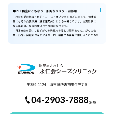
●PET検査にともなう一般的なリスク・副作用
・検査の受診経緯・目的・コース・オプションなどによって、保険診
療になるか自費診療（保険適用外）になるか異なります。自費診療に
なる場合は、保険診療よりも高額になります。
・PET検査を受けて必ずがんを発見できるとは限りません。がんの性
質・形態・発症部位などにより、PET検査での発見が難しいことがあり
ます。
・早期発見・診断に有効ですが、すべてのがん細胞を検出できるわけ
ではなく、PET検査だけでは診断を確定できません。診断の精度を求め
る場合、PET検査だけでなくほかの複数の検査を受けて多角的に診断す
る必要があります。
・血糖値が高い（180mg/dl以上）場合は、検査を受けられないことが
あります。
●日本核医学会PET核医学認定医について
「
一般社団法人 日本核医学会
」は、PET 核医学診療に優れ、放射
〒359-1124 埼玉県所沢市東住吉7-5
性物質の安全取り扱いを含めた PET 検査に関する安全管理に習熟した
臨床医に対して、「PET核医学認定医」の資格を与えています。
04-2903-7888
○「日本核医学会PET核医学認定医」資格取得の条件
・5年以内に所定のPET研修セミナーに1回以上参加するとともに、同
学会が実施するPET核医学認定医試験を受験し合格している。
・同学会の正会員である。