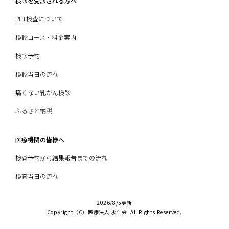
検診を受診される方へ
規程
」をご覧ください。
PET検査について
検診コース・料金案内
検診予約
検診当日の流れ
痛くない乳がん検診
ふるさと納税
医療機関の皆様へ
検査予約から結果報告までの流れ
検査当日の流れ
2026/8/5更新
Copyright（C）医療法人 永仁会. All Rights Reserved.