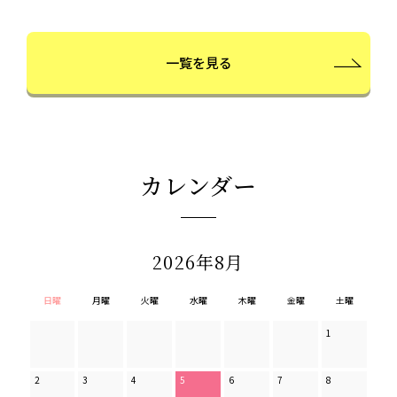
2026.04.01
[医療機関の皆様へ] 保険適用での脳アミロイド
PET/CT検査について（2026/4/1更新）
一覧を見る
2025.12.25
[医療機関の皆様へ] 保険適用での脳アミロイド
PET/CT検査について（2025/12/26更新）
カレンダー
2026年8月
日曜
月曜
火曜
水曜
木曜
金曜
土曜
1
2
3
4
5
6
7
8