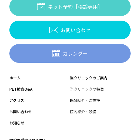
など
ネット予約［検診専用］
○「日本核医学会PET核医学認定医」資格保持の条件
・5年ごとに更新を行う。
・同学会が認定したPETに関連する研修を受講し、所定の単位を修め
る。
お問い合わせ
など
詳しくは、「
PET核医学認定医制度に関する規程
」をご覧ください。
●日本医学放射線学会認定放射線診断専門医について
カレンダー
「
公益社団法人 日本医学放射線学会
」は、放射線科全般に及ぶ知
識と経験を一定レベル以上有すると認められる医師に対して、「放射
線診断専門医」の資格を与えています。
○「日本医学放射線学会認定放射線診断専門医」資格取得の条件
ホーム
当クリニックのご案内
・日本国の医師免許を有している。
・申請時において放射線科専門医であり、放射線科専門医資格取得後2
PET検査Q&A
当クリニックの特徴
年以上の臨床経験を有している。
・申請時において、5年以上同学会正会員である。
アクセス
医師紹介・ご挨拶
・定められた研修期間、研修内容、研修施設等の条件を満たしてい
る。
お問い合わせ
院内紹介・設備
など
○「日本医学放射線学会認定放射線診断専門医」資格保持の条件
お知らせ
・5年ごとに更新を行う。
など
詳しくは、「
公益社団法人 日本医学放射線学会 放射線診断専門医制度