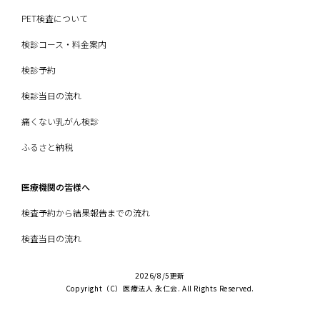
PET検査について
検診コース・料金案内
検診予約
検診当日の流れ
痛くない乳がん検診
ふるさと納税
医療機関の皆様へ
検査予約から結果報告までの流れ
検査当日の流れ
2026/8/5更新
Copyright（C）医療法人 永仁会. All Rights Reserved.