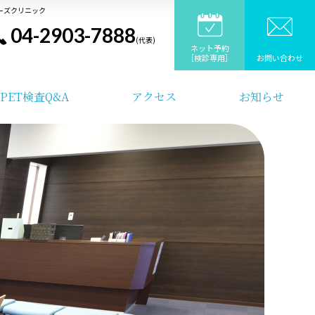
シーズクリニック
04-2903-7888
ネット予約
［検診専用］
お問い合わせ
PET検査Q&A
アクセス
お知らせ
れ
納税
納税
検査当日の流れ