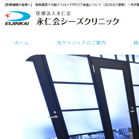
[医療機関の皆様へ] 保険適用での脳アミロイドPET/CT検査について（2026/4/1更新）│
ホーム
当クリニックのご案内
検
診コース・料金案内
検診予約
当クリニックの特徴
検診
診コース・料金案内
当クリニックの特徴
検診予約
医師紹介
検診