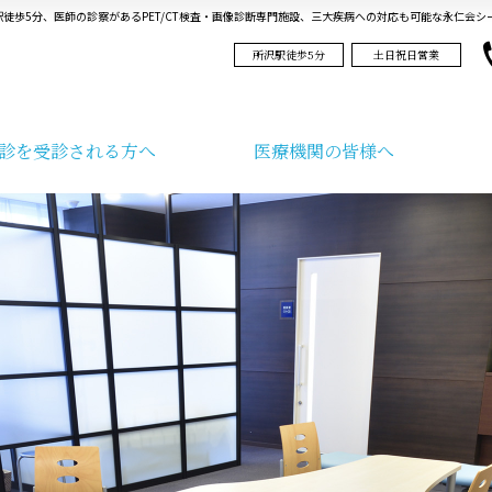
所沢駅徒歩5分、医師の診察があるPET/CT検査・画像診断専門施設、三大疾病への対応も可能な永仁会
所沢駅徒歩5分
土日祝日営業
診を受診される方へ
医療機関の皆様へ
当日の流れ
医師紹介・ご挨拶
検査予約から結果
痛くない乳がん検診
院内紹介・設備
検査当日の流
ふるさと
報告までの流れ
・ご挨拶
当日の流れ
痛くない乳がん検診
院内紹介・設備
検査予約から結果
ふるさと
報告までの流れ